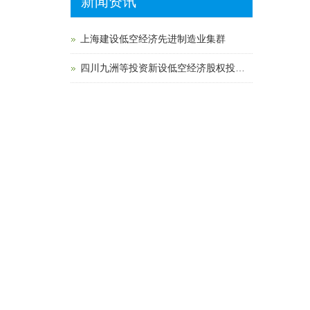
新闻资讯
上海建设低空经济先进制造业集群
四川九洲等投资新设低空经济股权投资基金 注册资本2亿元
中国电信发布AI+“1+1+4+N”低空经济能力体系
联系我们
公司使命：构建“交易+物流+金融+数据”的
低空经济产业链互联网新模式
公司愿景：实现区域产业链和产业结构优
化升级，推动低空经济产业链高质量发
展。
公司价值观：以客户价值为导向，构建长
期战略合作生态